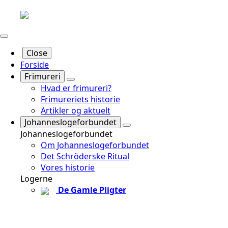
Close
Forside
Frimureri
Hvad er frimureri?
Frimureriets historie
Artikler og aktuelt
Johanneslogeforbundet
Johanneslogeforbundet
Om Johanneslogeforbundet
Det Schröderske Ritual
Vores historie
Logerne
De Gamle Pligter