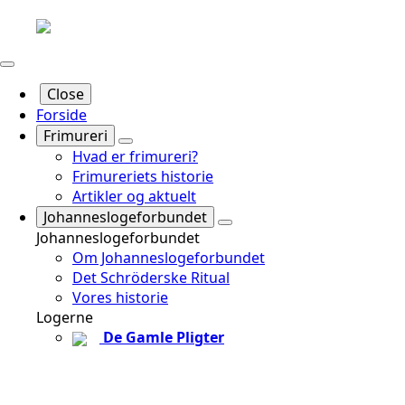
Close
Forside
Frimureri
Hvad er frimureri?
Frimureriets historie
Artikler og aktuelt
Johanneslogeforbundet
Johanneslogeforbundet
Om Johanneslogeforbundet
Det Schröderske Ritual
Vores historie
Logerne
De Gamle Pligter